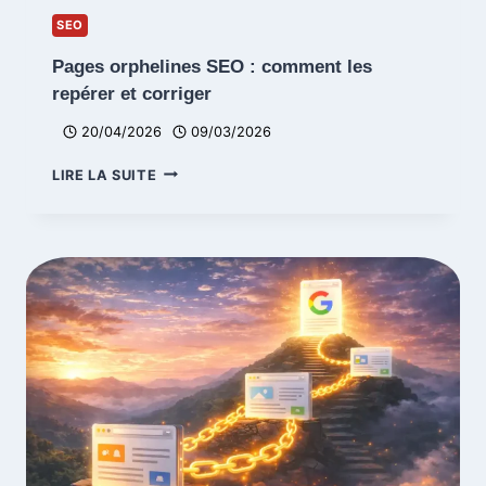
SEO
Pages orphelines SEO : comment les
repérer et corriger
20/04/2026
09/03/2026
PAGES
LIRE LA SUITE
ORPHELINES
SEO
:
COMMENT
LES
REPÉRER
ET
CORRIGER