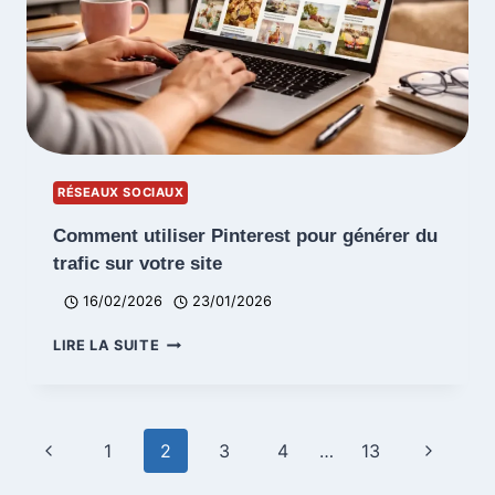
(2026)
RÉSEAUX SOCIAUX
Comment utiliser Pinterest pour générer du
trafic sur votre site
16/02/2026
23/01/2026
COMMENT
LIRE LA SUITE
UTILISER
PINTEREST
POUR
GÉNÉRER
Navigation
Page
Page
1
2
3
4
…
13
DU
de
TRAFIC
précédente
suivante
SUR