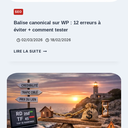
SEO
Balise canonical sur WP : 12 erreurs à
éviter + comment tester
02/03/2026
18/02/2026
BALISE
LIRE LA SUITE
CANONICAL
SUR
WP
:
12
ERREURS
À
ÉVITER
+
COMMENT
TESTER