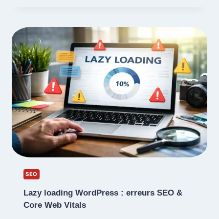
LES
QUESTIONS
À
POSER
AVANT
DE
CHOISIR
UNE
AGENCE
SEO
Lazy loading WordPress : erreurs SEO &
Core Web Vitals