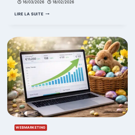
16/03/2026
18/02/2026
LAZY
LIRE LA SUITE
LOADING
WORDPRESS
:
ERREURS
SEO
&
CORE
WEB
VITALS
WEBMARKETING