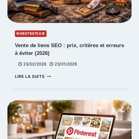
WEBSTRATEGIE
Vente de liens SEO : prix, critères et erreurs
à éviter (2026)
23/02/2026
23/01/2026
VENTE
LIRE LA SUITE
DE
LIENS
SEO
:
PRIX,
CRITÈRES
ET
ERREURS
À
ÉVITER