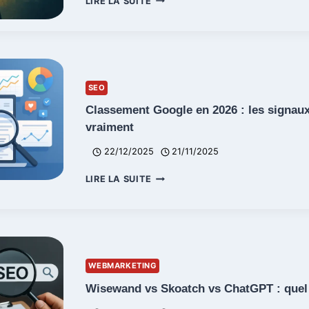
LIRE LA SUITE
ET
IA
2026
:
LA
NARRATION
SEO
DE
MARQUE
Classement Google en 2026 : les signau
RÉINVENTÉE
vraiment
22/12/2025
21/11/2025
CLASSEMENT
LIRE LA SUITE
GOOGLE
EN
2026
:
LES
SIGNAUX
WEBMARKETING
QUI
COMPTENT
Wisewand vs Skoatch vs ChatGPT : quel o
VRAIMENT