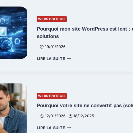
NE
FONCTIONNE
PAS
WEBSTRATEGIE
Pourquoi mon site WordPress est lent : 
solutions
19/01/2026
POURQUOI
LIRE LA SUITE
MON
SITE
WORDPRESS
EST
LENT
:
WEBSTRATEGIE
CAUSES
ET
Pourquoi votre site ne convertit pas (sol
SOLUTIONS
12/01/2026
18/12/2025
POURQUOI
LIRE LA SUITE
VOTRE