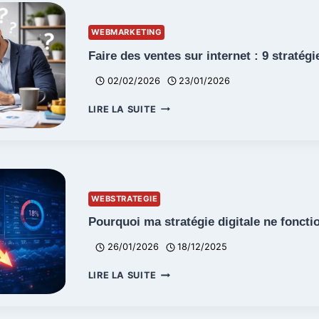
:
7
WEBMARKETING
LEVIERS
POUR
Faire des ventes sur internet : 9 stratégi
VOTRE
02/02/2026
23/01/2026
SITE
FAIRE
LIRE LA SUITE
DES
VENTES
SUR
INTERNET
:
9
WEBSTRATEGIE
STRATÉGIES
Pourquoi ma stratégie digitale ne foncti
26/01/2026
18/12/2025
POURQUOI
LIRE LA SUITE
MA
STRATÉGIE
DIGITALE