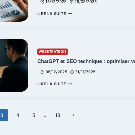
15/12/2025
29/05/2026
WISEWAND
LIRE LA SUITE
VS
SKOATCH
VS
CHATGPT
:
QUEL
WEBSTRATEGIE
OUTIL
IA
ChatGPT et SEO technique : optimiser vo
CHOISIR
08/12/2025
21/11/2025
CHATGPT
LIRE LA SUITE
ET
SEO
TECHNIQUE
:
OPTIMISER
Page
3
4
5
…
13
VOTRE
SITE
suivante
EN