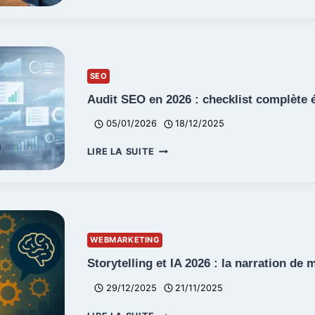
SITE
NE
CONVERTIT
PAS
(SOLUTIONS
SEO
EN
2026)
Audit SEO en 2026 : checklist complète 
05/01/2026
18/12/2025
AUDIT
LIRE LA SUITE
SEO
EN
2026
:
CHECKLIST
COMPLÈTE
WEBMARKETING
ÉTAPE
PAR
Storytelling et IA 2026 : la narration de
ÉTAPE
29/12/2025
21/11/2025
STORYTELLING