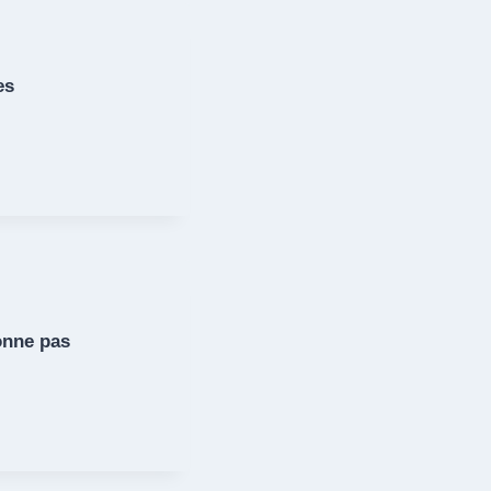
es
onne pas