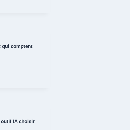
x qui comptent
util IA choisir