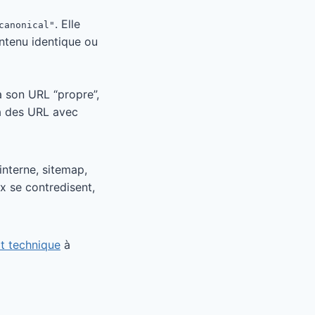
. Elle
canonical"
ntenu identique ou
a son URL “propre”,
via des URL avec
interne, sitemap,
x se contredisent,
it technique
à