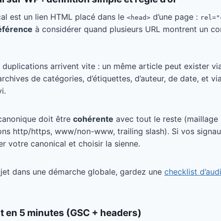
al est un lien HTML placé dans le
d’une page :
<head>
rel="
référence
à considérer quand plusieurs URL montrent un co
 duplications arrivent vite : un même article peut exister vi
archives de catégories, d’étiquettes, d’auteur, de date, et 
i.
 canonique doit être
cohérente
avec tout le reste (maillage 
ions http/https, www/non-www, trailing slash). Si vos signau
r votre canonical et choisir la sienne.
sujet dans une démarche globale, gardez une
checklist d’aud
t en 5 minutes (GSC + headers)