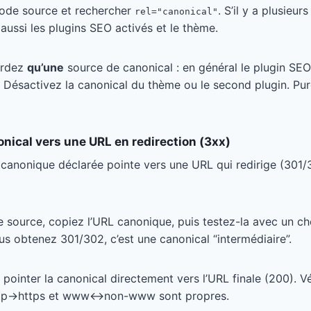
 code source et rechercher
. S’il y a plusieur
rel="canonical"
z aussi les plugins SEO activés et le thème.
ardez
qu’une
source de canonical : en général le plugin SE
. Désactivez la canonical du thème ou le second plugin. Pu
nical vers une URL en redirection (3xx)
 canonique déclarée pointe vers une URL qui redirige (301/
e source, copiez l’URL canonique, puis testez-la avec un c
ous obtenez 301/302, c’est une canonical “intermédiaire”.
s pointer la canonical directement vers l’URL finale (200). V
 http→https et www↔non-www sont propres.