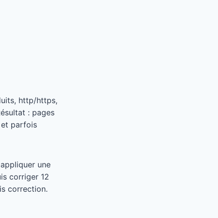
its, http/https,
ésultat : pages
 et parfois
 appliquer une
s corriger 12
s correction.