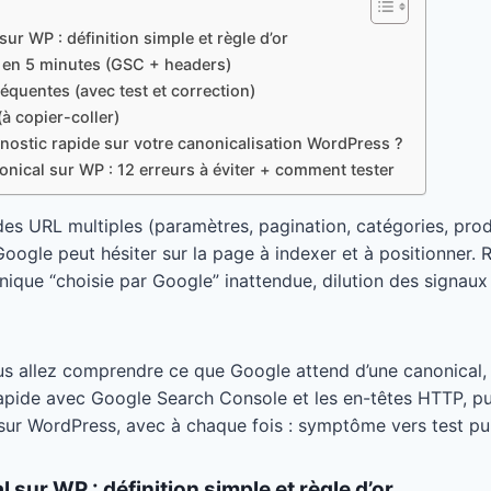
sur WP : définition simple et règle d’or
 en 5 minutes (GSC + headers)
réquentes (avec test et correction)
(à copier-coller)
nostic rapide sur votre canonicalisation WordPress ?
onical sur WP : 12 erreurs à éviter + comment tester
 des URL multiples (paramètres, pagination, catégories, produ
le peut hésiter sur la page à indexer et à positionner. R
nique “choisie par Google” inattendue, dilution des signaux
us allez comprendre ce que Google attend d’une canonical,
apide avec Google Search Console et les en-têtes HTTP, pui
sur WordPress, avec à chaque fois : symptôme vers test pui
al sur WP
: définition simple et règle d’or