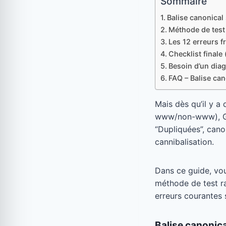
Sommaire
Balise canonical 
Méthode de test
Les 12 erreurs f
Checklist finale 
Besoin d’un diag
FAQ – Balise can
Mais dès qu’il y a
www/non-www), Goog
“Dupliquées”, cano
cannibalisation.
Dans ce guide, vo
méthode de test r
erreurs courantes 
Balise canonic