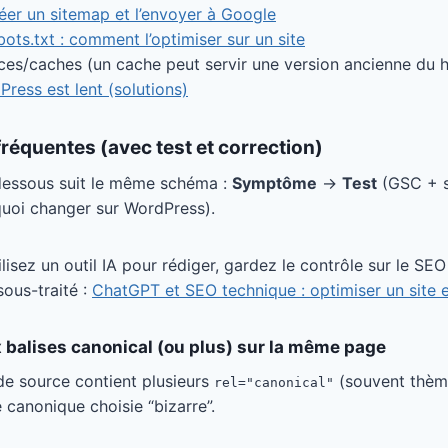
éer un sitemap et l’envoyer à Google
bots.txt : comment l’optimiser sur un site
ces/caches (un cache peut servir une version ancienne du 
ress est lent (solutions)
fréquentes (avec test et correction)
dessous suit le même schéma :
Symptôme
→
Test
(GSC + s
uoi changer sur WordPress).
ilisez un outil IA pour rédiger, gardez le contrôle sur le SEO
sous-traité :
ChatGPT et SEO technique : optimiser un site 
 balises canonical (ou plus) sur la même page
de source contient plusieurs
(souvent thèm
rel="canonical"
 canonique choisie “bizarre”.