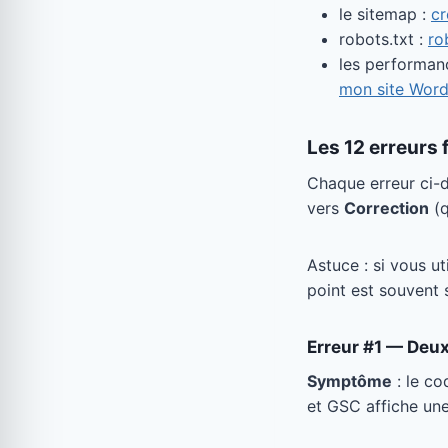
le sitemap :
cr
robots.txt :
ro
les performan
mon site WordP
Les 12 erreurs 
Chaque erreur ci-
vers
Correction
(q
Astuce : si vous ut
point est souvent 
Erreur #1 — Deux
Symptôme
: le co
et GSC affiche une