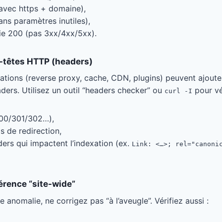
avec https + domaine),
ns paramètres inutiles),
ie 200 (pas 3xx/4xx/5xx).
en-têtes HTTP (headers)
ations (reverse proxy, cache, CDN, plugins) peuvent ajoute
aders. Utilisez un outil “headers checker” ou
pour vér
curl -I
00/301/302…),
s de redirection,
ers qui impactent l’indexation (ex.
Link: <…>; rel="canoni
hérence “site-wide”
 anomalie, ne corrigez pas “à l’aveugle”. Vérifiez aussi :