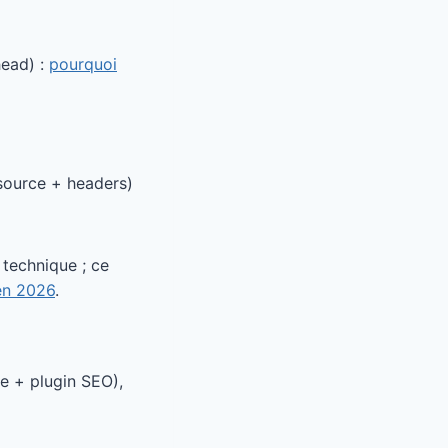
head) :
pourquoi
ource + headers)
 technique ; ce
en 2026
.
e + plugin SEO),