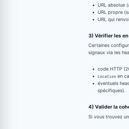
URL absolue (
URL propre (sa
URL qui renvo
3) Vérifier les 
Certaines configur
signaux via les he
code HTTP (2
en ca
Location
éventuels head
spécifiques).
4) Valider la co
Si vous trouvez une