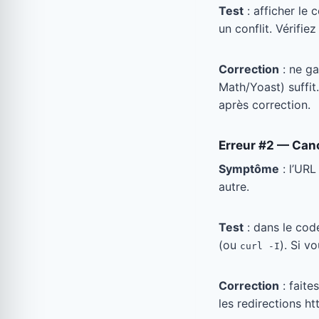
Test
: afficher le
un conflit. Vérifie
Correction
: ne g
Math/Yoast) suffit
après correction.
Erreur #2 — Cano
Symptôme
: l’URL
autre.
Test
: dans le cod
(ou
). Si v
curl -I
Correction
: faite
les redirections