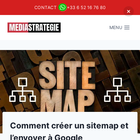
CONTACT
+33 6 52 16 76 80
Aller
au
MENU
contenu
Comment créer un sitemap et
l’envoyer à Google