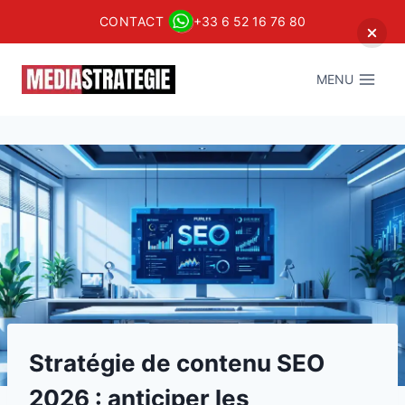
CONTACT
+33 6 52 16 76 80
Aller
au
MENU
contenu
Stratégie de contenu SEO
2026 : anticiper les