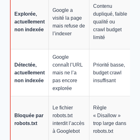
En
Contenu
Google a
c
Explorée,
dupliqué, faible
visité la page
un
actuellement
qualité ou
mais refuse de
am
non indexée
crawl budget
l’indexer
m
limité
in
Google
Aj
Détectée,
connaît l’URL
Priorité basse,
li
actuellement
mais ne l’a
budget crawl
ve
non indexée
pas encore
insuffisant
p
explorée
Mo
Le fichier
Règle
fi
Bloquée par
robots.txt
« Disallow »
ro
robots.txt
interdit l’accès
trop large dans
au
à Googlebot
robots.txt
p