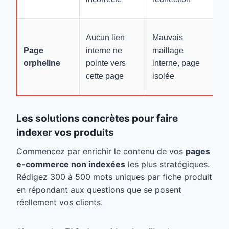
r
Aj
Aucun lien
Mauvais
li
Page
interne ne
maillage
ca
orpheline
pointe vers
interne, page
pr
cette page
isolée
si
Les solutions concrètes pour faire
indexer vos produits
Commencez par enrichir le contenu de vos
pages
e-commerce non indexées
les plus stratégiques.
Rédigez 300 à 500 mots uniques par fiche produit
en répondant aux questions que se posent
réellement vos clients.