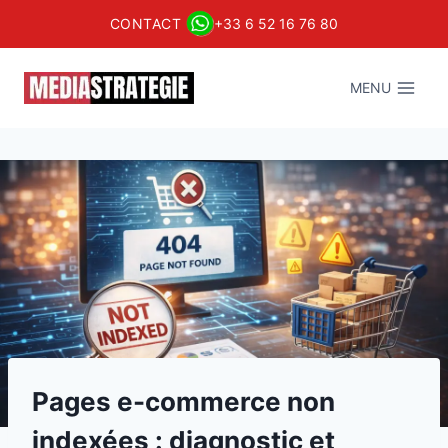
CONTACT
+33 6 52 16 76 80
Aller
au
MENU
contenu
Pages e-commerce non
indexées : diagnostic et