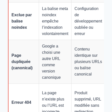
La balise meta
Configuration
Re
Exclue par
noindex
de
ba
balise
empêche
développement
n
noindex
l’indexation
oubliée ou
c
volontairement
erreur
Google a
Contenu
choisi une
Vé
Page
identique sur
autre URL
co
dupliquée
plusieurs URLs
comme
ba
(canonical)
ou balise
version
c
canonical
canonique
C
La page
Produit
re
n’existe plus
supprimé, URL
Erreur 404
30
ou l’URL est
modifiée sans
p
incorrecte
redirection