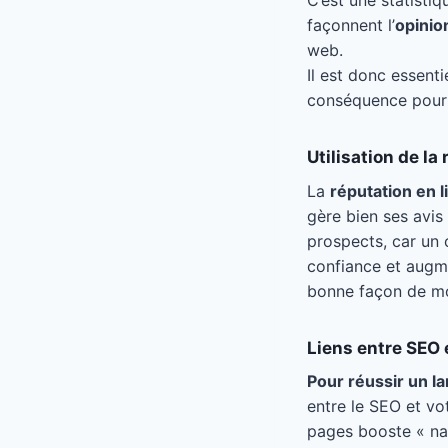
C’est une statisti
façonnent l’
opinio
web.
Il est donc essent
conséquence pour 
Utilisation de la
La
réputation en 
gère bien ses avis 
prospects, car un c
confiance et augm
bonne façon de mon
Liens entre SEO 
Pour réussir un l
entre le SEO et vo
pages booste « nat