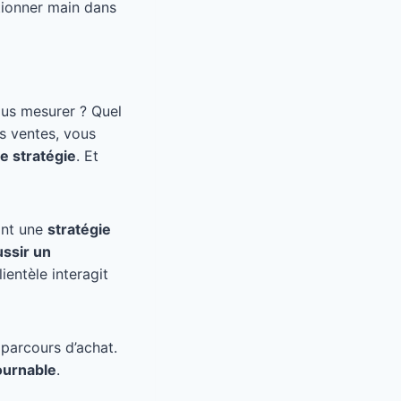
tionner main dans
ous mesurer ? Quel
es ventes, vous
re stratégie
. Et
ant une
stratégie
ussir un
entèle interagit
 parcours d’achat.
ournable
.