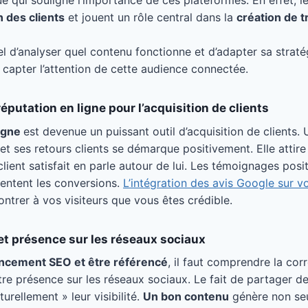
que qui souligne l’importance de ces plateformes. En effet, 
n des clients
et jouent un rôle central dans la
création de t
iel d’analyser quel contenu fonctionne et d’adapter sa straté
capter l’attention de cette audience connectée.
 réputation en ligne pour l’acquisition de clients
ligne
est devenue un puissant outil d’acquisition de clients. 
et ses retours clients se démarque positivement. Elle attire 
lient satisfait en parle autour de lui. Les témoignages posi
entent les conversions.
L’intégration des avis Google sur v
trer à vos visiteurs que vous êtes crédible.
et présence sur les réseaux sociaux
ancement SEO et être référencé
, il faut comprendre la corr
tre présence sur les réseaux sociaux. Le fait de partager de
urellement » leur visibilité.
Un bon contenu
génère non seu