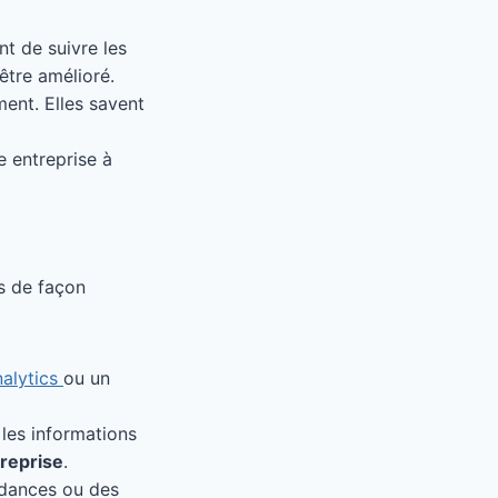
t de suivre les
être amélioré.
ment. Elles savent
e entreprise à
es de façon
alytics
ou un
 les informations
treprise
.
dances ou des