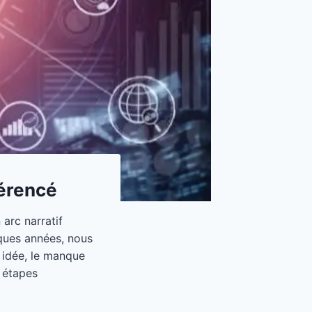
férencé
arc narratif
lques années, nous
 idée, le manque
s étapes