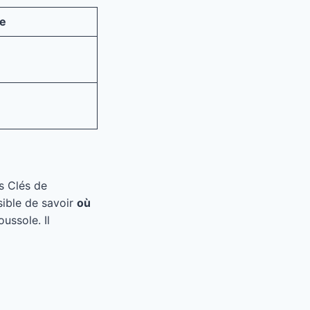
e
rs Clés de
sible de savoir
où
ussole. Il