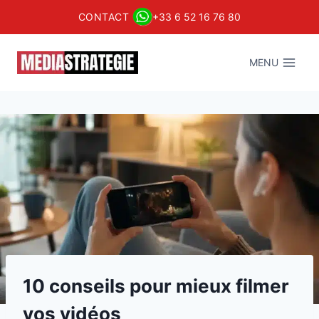
CONTACT
+33 6 52 16 76 80
Aller
au
MENU
contenu
10 conseils pour mieux filmer
vos vidéos