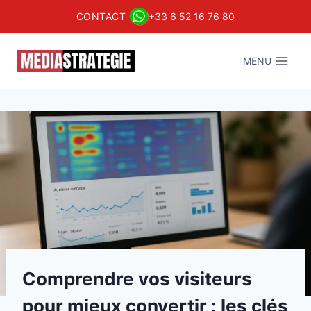
CONTACT
+33 6 52 16 76 80
Aller
au
MENU
contenu
Comprendre vos visiteurs
pour mieux convertir : les clés