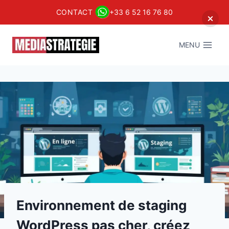
CONTACT
+33 6 52 16 76 80
Aller
au
MENU
contenu
Environnement de staging
WordPress pas cher, créez