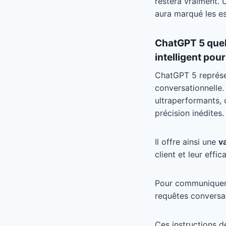
restera vraiment. 
aura marqué les es
ChatGPT 5 quel 
intelligent pou
ChatGPT 5 représen
conversationnelle.
ultraperformants, 
précision inédites.
Il offre ainsi une
v
client et leur effic
Pour communiquer e
requêtes conversat
Ces instructions d