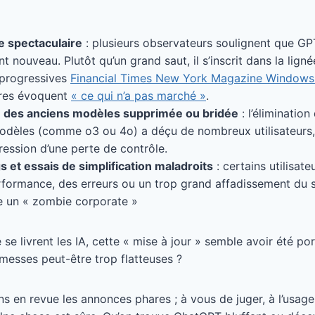
e spectaculaire
: plusieurs observateurs soulignent que GP
t nouveau. Plutôt qu’un grand saut, il s’inscrit dans la lign
 progressives
Financial Times
New York Magazine
Windows 
tres évoquent
« ce qui n’a pas marché »
.
é des anciens modèles supprimée ou bridée
: l’éliminatio
odèles (comme o3 ou 4o) a déçu de nombreux utilisateurs, 
pression d’une perte de contrôle.
 et essais de simplification maladroits
: certains utilisat
formance, des erreurs ou un trop grand affadissement du s
 un « zombie corporate »
se livrent les IA, cette « mise à jour » semble avoir été po
messes peut-être trop flatteuses ?
s en revue les annonces phares ; à vous de juger, à l’usage,