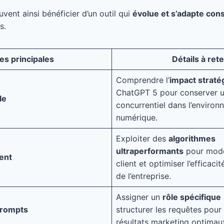
vent ainsi bénéficier d’un outil qui
évolue et s’adapte co
s.
es principales
Détails à rete
Comprendre l’
impact straté
ChatGPT 5 pour conserver 
le
concurrentiel dans l’enviro
numérique.
Exploiter des
algorithmes
ultraperformants
pour mode
gent
client et optimiser l’efficaci
de l’entreprise.
Assigner un
rôle spécifique
prompts
structurer les requêtes pour
résultats marketing optimau