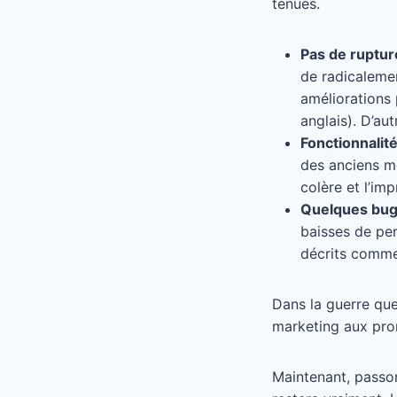
tenues.
Pas de ruptur
de radicalemen
améliorations
anglais). D’au
Fonctionnalit
des anciens m
colère et l’im
Quelques bugs
baisses de per
décrits comme
Dans la guerre que 
marketing aux pro
Maintenant, passon