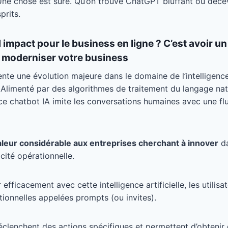
Une chose est sûre. Qu’on trouve ChatGPT bluffant ou décev
prits.
impact pour le business en ligne ? C’est avoir un
r moderniser votre business
te une évolution majeure dans le domaine de l’intelligence a
 Alimenté par des algorithmes de traitement du langage nat
ce chatbot IA imite les conversations humaines avec une flu
aleur considérable aux entreprises cherchant à innover
da
acité opérationnelle.
fficacement avec cette intelligence artificielle, les utilisa
ionnelles appelées prompts (ou invites).
éclenchent des actions spécifiques et permettent d’obtenir