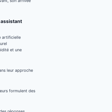
ant, son arrivée
 assistant
rtificielle
urel
idité et une
ns leur approche
teurs formulent des
 des réponses