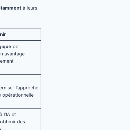
nstamment
à leurs
nir
gique
de
un avantage
nnement
rniser l’approche
té opérationnelle
à l’IA et
 obtenir des
x.