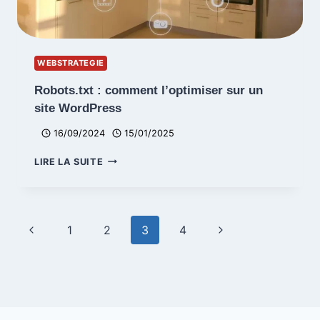
WEBSTRATEGIE
Robots.txt : comment l’optimiser sur un
site WordPress
16/09/2024
15/01/2025
ROBOTS.TXT
LIRE LA SUITE
:
COMMENT
L’OPTIMISER
SUR
Navigation
Page
Page
1
2
3
4
UN
de
SITE
précédente
suivante
WORDPRESS
page