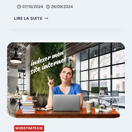
07/10/2024
26/09/2024
AUDIT
LIRE LA SUITE
SEO
LOCAL,
LES
10
ÉTAPES
CLÉS
POUR
RÉUSSIR
FACILEMENT
WEBSTRATEGIE